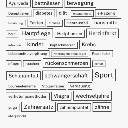
bewegung
bettnässen
Ayurveda
diät
diabetes
erkältung
Dampfgaren
entspannung
hausmittel
Fasten
Haarausfall
fitness
Ernährung
Hautpflege
Herzinfarkt
Heilpflanzen
haut
kinder
Krebs
kopfschmerzen
infektion
Lebensmittelvergiftung
Pearl Index
Nahrungsmittelallergie
rückenschmerzen
pflege
rauchen
schlaf
Sport
schwangerschaft
Schlaganfall
Verdauung
Spurenelemente
Stolperfallen
wechseljahre
Viagra
verhütungsmethoden
Zahnersatz
zähne
zahnimplantat
yoga
übergewicht