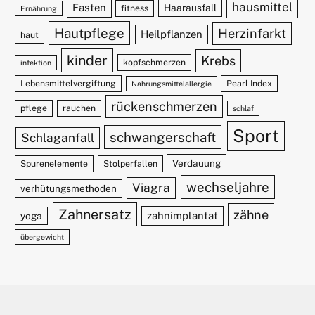
hausmittel
Fasten
Haarausfall
fitness
Ernährung
Hautpflege
Herzinfarkt
Heilpflanzen
haut
kinder
Krebs
kopfschmerzen
infektion
Lebensmittelvergiftung
Pearl Index
Nahrungsmittelallergie
rückenschmerzen
pflege
rauchen
schlaf
Sport
schwangerschaft
Schlaganfall
Verdauung
Spurenelemente
Stolperfallen
wechseljahre
Viagra
verhütungsmethoden
Zahnersatz
zähne
zahnimplantat
yoga
übergewicht