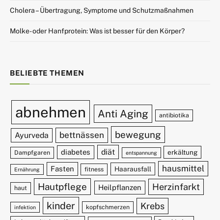
Cholera – Übertragung, Symptome und Schutzmaßnahmen
Molke- oder Hanfprotein: Was ist besser für den Körper?
BELIEBTE THEMEN
abnehmen
Anti Aging
antibiotika
bewegung
bettnässen
Ayurveda
diät
diabetes
erkältung
Dampfgaren
entspannung
hausmittel
Fasten
Haarausfall
fitness
Ernährung
Hautpflege
Herzinfarkt
Heilpflanzen
haut
kinder
Krebs
kopfschmerzen
infektion