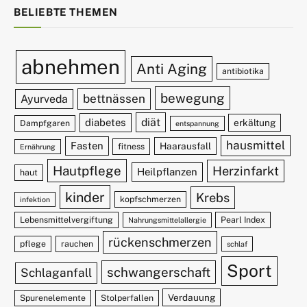
BELIEBTE THEMEN
abnehmen
Anti Aging
antibiotika
bewegung
bettnässen
Ayurveda
diät
diabetes
erkältung
Dampfgaren
entspannung
hausmittel
Fasten
Haarausfall
fitness
Ernährung
Hautpflege
Herzinfarkt
Heilpflanzen
haut
kinder
Krebs
kopfschmerzen
infektion
Lebensmittelvergiftung
Pearl Index
Nahrungsmittelallergie
rückenschmerzen
pflege
rauchen
schlaf
Sport
schwangerschaft
Schlaganfall
Verdauung
Spurenelemente
Stolperfallen