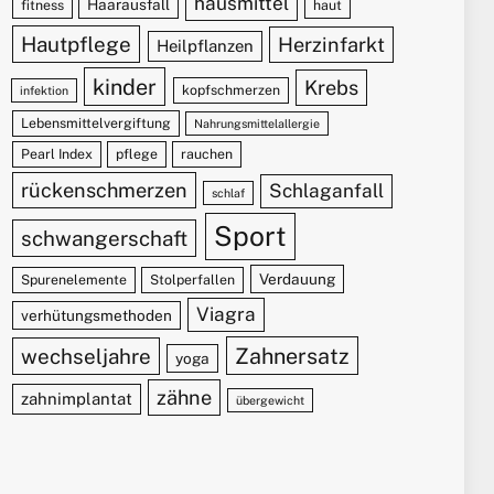
hausmittel
Haarausfall
fitness
haut
Hautpflege
Herzinfarkt
Heilpflanzen
kinder
Krebs
kopfschmerzen
infektion
Lebensmittelvergiftung
Nahrungsmittelallergie
Pearl Index
pflege
rauchen
rückenschmerzen
Schlaganfall
schlaf
Sport
schwangerschaft
Verdauung
Spurenelemente
Stolperfallen
Viagra
verhütungsmethoden
Zahnersatz
wechseljahre
yoga
zähne
zahnimplantat
übergewicht