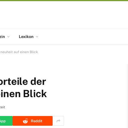
zin
Lexikon
neuheit auf einen Blick
rteile der
inen Blick
eit
App
Reddit