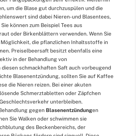
nken, um die Blase gut durchzuspülen und die
enswert sind dabei Nieren- und Blasentees,
. Sie können zum Beispiel Tees aus
raut oder Birkenblättern verwenden. Wenn Sie
Möglichkeit, die pflanzlichen Inhaltsstoffe in
en. Preiselbeersaft besitzt ebenfalls eine
fektiv in der Behandlung von
n diesen schmackhaften Saft auch vorbeugend
eichte Blasenentzündung, sollten Sie auf Kaffee
se die Nieren reizen. Bei einer akuten
flösende Schmerztabletten oder Zäpfchen
 Geschlechtsverkehr unterbleiben.
n Behandlung gegen
Blasenentzündung
en
ehen Sie Walken oder schwimmen sie
chblutung des Beckenbereichs, der
en Rückens fördern sind sinnvoll. Diese