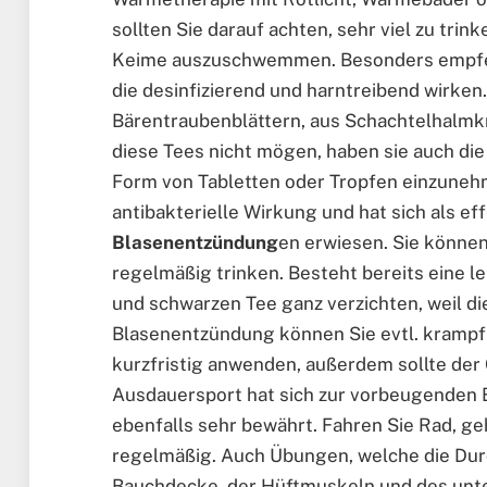
sollten Sie darauf achten, sehr viel zu tri
Keime auszuschwemmen. Besonders empfehl
die desinfizierend und harntreibend wirken
Bärentraubenblättern, aus Schachtelhalmk
diese Tees nicht mögen, haben sie auch die 
Form von Tabletten oder Tropfen einzunehm
antibakterielle Wirkung und hat sich als ef
Blasenentzündung
en erwiesen. Sie könne
regelmäßig trinken. Besteht bereits eine l
und schwarzen Tee ganz verzichten, weil die
Blasenentzündung können Sie evtl. kramp
kurzfristig anwenden, außerdem sollte der
Ausdauersport hat sich zur vorbeugende
ebenfalls sehr bewährt. Fahren Sie Rad, g
regelmäßig. Auch Übungen, welche die Dur
Bauchdecke, der Hüftmuskeln und des unter