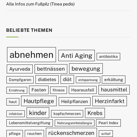
Alle Infos zum Fußpilz (Tinea pedis)
BELIEBTE THEMEN
abnehmen
Anti Aging
antibiotika
bewegung
bettnässen
Ayurveda
diät
diabetes
erkältung
Dampfgaren
entspannung
hausmittel
Fasten
Haarausfall
fitness
Ernährung
Hautpflege
Herzinfarkt
Heilpflanzen
haut
kinder
Krebs
kopfschmerzen
infektion
Lebensmittelvergiftung
Pearl Index
Nahrungsmittelallergie
rückenschmerzen
pflege
rauchen
schlaf