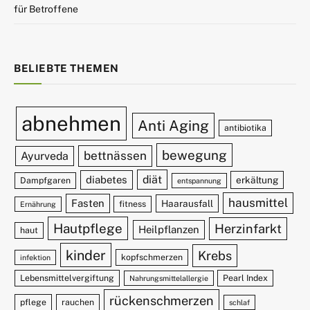
für Betroffene
BELIEBTE THEMEN
abnehmen
Anti Aging
antibiotika
bewegung
bettnässen
Ayurveda
diät
diabetes
erkältung
Dampfgaren
entspannung
hausmittel
Fasten
Haarausfall
fitness
Ernährung
Hautpflege
Herzinfarkt
Heilpflanzen
haut
kinder
Krebs
kopfschmerzen
infektion
Lebensmittelvergiftung
Pearl Index
Nahrungsmittelallergie
rückenschmerzen
pflege
rauchen
schlaf