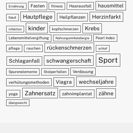
hausmittel
Fasten
Haarausfall
fitness
Ernährung
Hautpflege
Herzinfarkt
Heilpflanzen
haut
kinder
Krebs
kopfschmerzen
infektion
Lebensmittelvergiftung
Pearl Index
Nahrungsmittelallergie
rückenschmerzen
pflege
rauchen
schlaf
Sport
schwangerschaft
Schlaganfall
Verdauung
Spurenelemente
Stolperfallen
wechseljahre
Viagra
verhütungsmethoden
Zahnersatz
zähne
zahnimplantat
yoga
übergewicht