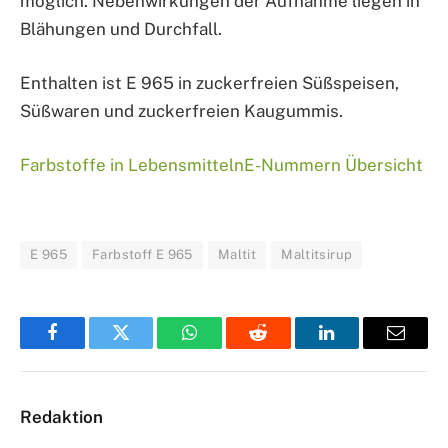
möglich. Nebenwirkungen der Aufnahme liegen in
Blähungen und Durchfall.
Enthalten ist E 965 in zuckerfreien Süßspeisen,
Süßwaren und zuckerfreien Kaugummis.
Farbstoffe in Lebensmitteln
E-Nummern Übersicht
E 965
Farbstoff E 965
Maltit
Maltitsirup
Facebook
Twitter
WhatsApp
Reddit
LinkedIn
Email
Redaktion