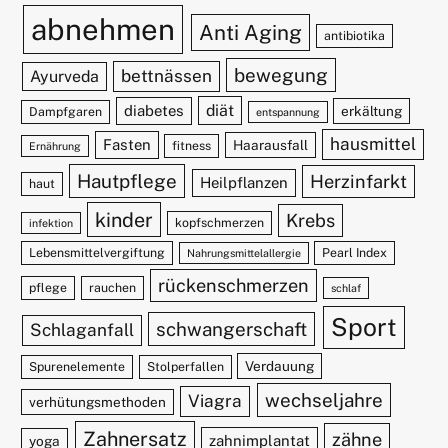
abnehmen
Anti Aging
antibiotika
bewegung
bettnässen
Ayurveda
diät
diabetes
erkältung
Dampfgaren
entspannung
hausmittel
Fasten
Haarausfall
fitness
Ernährung
Hautpflege
Herzinfarkt
Heilpflanzen
haut
kinder
Krebs
kopfschmerzen
infektion
Lebensmittelvergiftung
Pearl Index
Nahrungsmittelallergie
rückenschmerzen
pflege
rauchen
schlaf
Sport
schwangerschaft
Schlaganfall
Verdauung
Spurenelemente
Stolperfallen
wechseljahre
Viagra
verhütungsmethoden
Zahnersatz
zähne
zahnimplantat
yoga