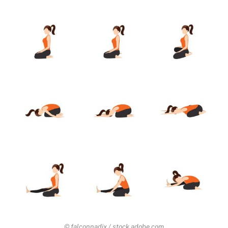
© falconnadix / stock.adobe.com