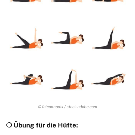
© falconnadix / stock.adobe.com
❍ Übung für die Hüfte: