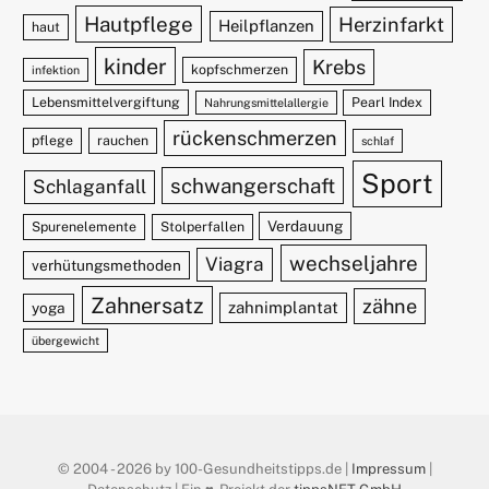
Hautpflege
Herzinfarkt
Heilpflanzen
haut
kinder
Krebs
kopfschmerzen
infektion
Lebensmittelvergiftung
Pearl Index
Nahrungsmittelallergie
rückenschmerzen
pflege
rauchen
schlaf
Sport
schwangerschaft
Schlaganfall
Verdauung
Spurenelemente
Stolperfallen
wechseljahre
Viagra
verhütungsmethoden
Zahnersatz
zähne
zahnimplantat
yoga
übergewicht
© 2004 - 2026 by 100-Gesundheitstipps.de |
Impressum
|