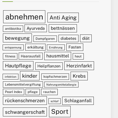
abnehmen
Anti Aging
bettnässen
Ayurveda
antibiotika
bewegung
diät
diabetes
Dampfgaren
Fasten
erkältung
entspannung
Ernährung
hausmittel
Haarausfall
fitness
haut
Hautpflege
Herzinfarkt
Heilpflanzen
kinder
Krebs
kopfschmerzen
infektion
Lebensmittelvergiftung
Nahrungsmittelallergie
Pearl Index
pflege
rauchen
rückenschmerzen
Schlaganfall
schlaf
Sport
schwangerschaft