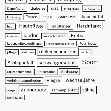
diät
diabetes
erkältung
Dampfgaren
entspannung
hausmittel
Fasten
Haarausfall
fitness
Ernährung
Hautpflege
Herzinfarkt
Heilpflanzen
haut
kinder
Krebs
kopfschmerzen
infektion
Lebensmittelvergiftung
Pearl Index
Nahrungsmittelallergie
rückenschmerzen
pflege
rauchen
schlaf
Sport
schwangerschaft
Schlaganfall
Verdauung
Spurenelemente
Stolperfallen
wechseljahre
Viagra
verhütungsmethoden
Zahnersatz
zähne
zahnimplantat
yoga
übergewicht