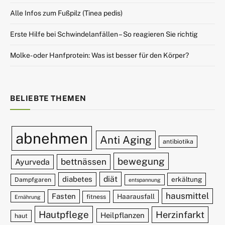
Alle Infos zum Fußpilz (Tinea pedis)
Erste Hilfe bei Schwindelanfällen – So reagieren Sie richtig
Molke- oder Hanfprotein: Was ist besser für den Körper?
BELIEBTE THEMEN
abnehmen
Anti Aging
antibiotika
bewegung
bettnässen
Ayurveda
diät
diabetes
erkältung
Dampfgaren
entspannung
hausmittel
Fasten
Haarausfall
fitness
Ernährung
Hautpflege
Herzinfarkt
Heilpflanzen
haut