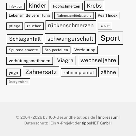
kinder
Krebs
kopfschmerzen
infektion
Lebensmittelvergiftung
Pearl Index
Nahrungsmittelallergie
rückenschmerzen
pflege
rauchen
schlaf
Sport
schwangerschaft
Schlaganfall
Verdauung
Spurenelemente
Stolperfallen
wechseljahre
Viagra
verhütungsmethoden
Zahnersatz
zähne
zahnimplantat
yoga
übergewicht
© 2004 - 2026 by 100-Gesundheitstipps.de |
Impressum
|
Datenschutz | Ein ♥️-Projekt der
tippsNET GmbH