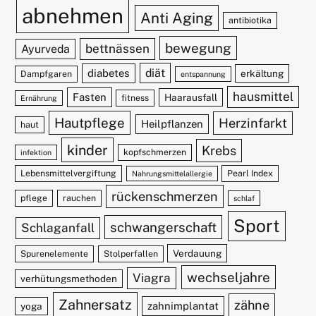
abnehmen
Anti Aging
antibiotika
bewegung
bettnässen
Ayurveda
diät
diabetes
erkältung
Dampfgaren
entspannung
hausmittel
Fasten
Haarausfall
fitness
Ernährung
Hautpflege
Herzinfarkt
Heilpflanzen
haut
kinder
Krebs
kopfschmerzen
infektion
Lebensmittelvergiftung
Pearl Index
Nahrungsmittelallergie
rückenschmerzen
pflege
rauchen
schlaf
Sport
schwangerschaft
Schlaganfall
Verdauung
Spurenelemente
Stolperfallen
wechseljahre
Viagra
verhütungsmethoden
Zahnersatz
zähne
zahnimplantat
yoga