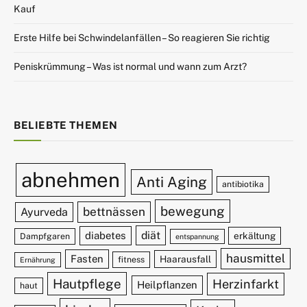
Kauf
Erste Hilfe bei Schwindelanfällen – So reagieren Sie richtig
Peniskrümmung – Was ist normal und wann zum Arzt?
BELIEBTE THEMEN
abnehmen
Anti Aging
antibiotika
bewegung
bettnässen
Ayurveda
diät
diabetes
erkältung
Dampfgaren
entspannung
hausmittel
Fasten
Haarausfall
fitness
Ernährung
Hautpflege
Herzinfarkt
Heilpflanzen
haut