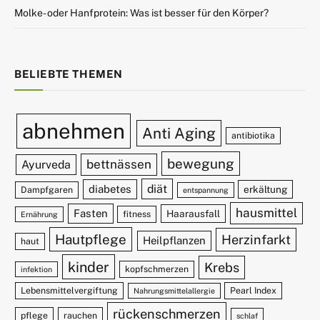
Molke- oder Hanfprotein: Was ist besser für den Körper?
BELIEBTE THEMEN
abnehmen
Anti Aging
antibiotika
bewegung
bettnässen
Ayurveda
diät
diabetes
erkältung
Dampfgaren
entspannung
hausmittel
Fasten
Haarausfall
fitness
Ernährung
Hautpflege
Herzinfarkt
Heilpflanzen
haut
kinder
Krebs
kopfschmerzen
infektion
Lebensmittelvergiftung
Pearl Index
Nahrungsmittelallergie
rückenschmerzen
pflege
rauchen
schlaf