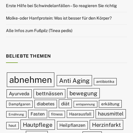
Erste Hilfe bei Schwindelanfällen – So reagieren Sie richtig
Molke- oder Hanfprotein: Was ist besser für den Körper?
Alle Infos zum Fußpilz (Tinea pedis)
BELIEBTE THEMEN
abnehmen
Anti Aging
antibiotika
bewegung
bettnässen
Ayurveda
diät
diabetes
erkältung
Dampfgaren
entspannung
hausmittel
Fasten
Haarausfall
fitness
Ernährung
Hautpflege
Herzinfarkt
Heilpflanzen
haut