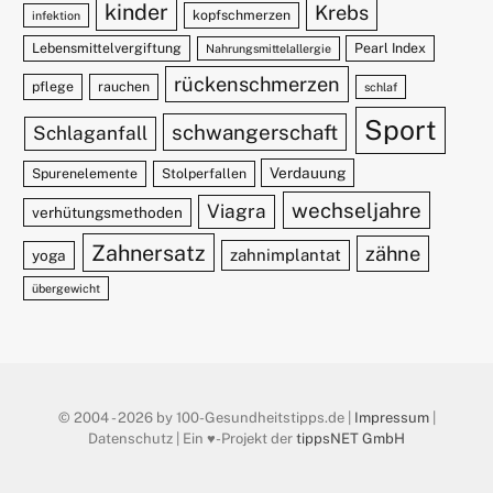
kinder
Krebs
kopfschmerzen
infektion
Lebensmittelvergiftung
Pearl Index
Nahrungsmittelallergie
rückenschmerzen
pflege
rauchen
schlaf
Sport
schwangerschaft
Schlaganfall
Verdauung
Spurenelemente
Stolperfallen
wechseljahre
Viagra
verhütungsmethoden
Zahnersatz
zähne
zahnimplantat
yoga
übergewicht
© 2004 - 2026 by 100-Gesundheitstipps.de |
Impressum
|
Datenschutz | Ein ♥️-Projekt der
tippsNET GmbH