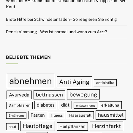
Wenn der BH krank macht – Gesundheitsrisiken & Tipps zum BH-
Kauf
Erste Hilfe bei Schwindelanfällen – So reagieren Sie richtig
Peniskrümmung – Was ist normal und wann zum Arzt?
BELIEBTE THEMEN
abnehmen
Anti Aging
antibiotika
bewegung
bettnässen
Ayurveda
diät
diabetes
erkältung
Dampfgaren
entspannung
hausmittel
Fasten
Haarausfall
fitness
Ernährung
Hautpflege
Herzinfarkt
Heilpflanzen
haut