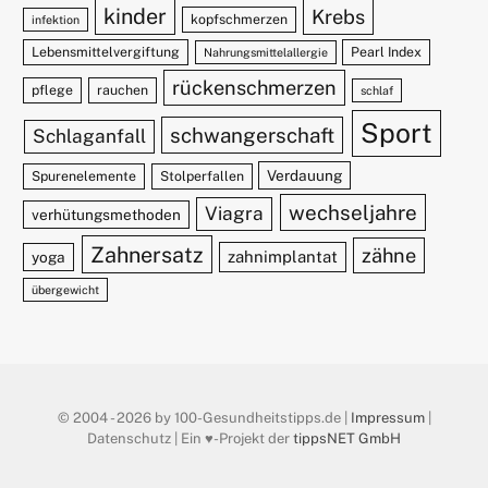
kinder
Krebs
kopfschmerzen
infektion
Lebensmittelvergiftung
Pearl Index
Nahrungsmittelallergie
rückenschmerzen
pflege
rauchen
schlaf
Sport
schwangerschaft
Schlaganfall
Verdauung
Spurenelemente
Stolperfallen
wechseljahre
Viagra
verhütungsmethoden
Zahnersatz
zähne
zahnimplantat
yoga
übergewicht
© 2004 - 2026 by 100-Gesundheitstipps.de |
Impressum
|
Datenschutz | Ein ♥️-Projekt der
tippsNET GmbH