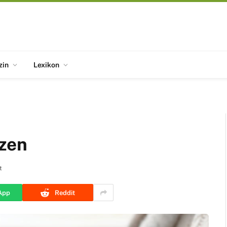
zin
Lexikon
tzen
t
App
Reddit