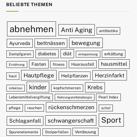
BELIEBTE THEMEN
abnehmen
Anti Aging
antibiotika
bewegung
bettnässen
Ayurveda
diät
diabetes
erkältung
Dampfgaren
entspannung
hausmittel
Fasten
Haarausfall
fitness
Ernährung
Hautpflege
Herzinfarkt
Heilpflanzen
haut
kinder
Krebs
kopfschmerzen
infektion
Lebensmittelvergiftung
Pearl Index
Nahrungsmittelallergie
rückenschmerzen
pflege
rauchen
schlaf
Sport
schwangerschaft
Schlaganfall
Verdauung
Spurenelemente
Stolperfallen