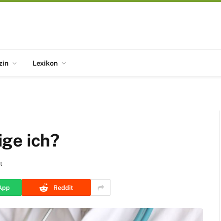
zin
Lexikon
ge ich?
t
App
Reddit