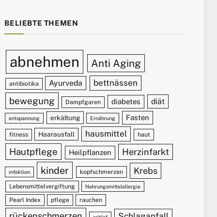
BELIEBTE THEMEN
abnehmen
Anti Aging
bettnässen
Ayurveda
antibiotika
bewegung
diät
diabetes
Dampfgaren
Fasten
erkältung
entspannung
Ernährung
hausmittel
Haarausfall
fitness
haut
Hautpflege
Herzinfarkt
Heilpflanzen
kinder
Krebs
kopfschmerzen
infektion
Lebensmittelvergiftung
Nahrungsmittelallergie
Pearl Index
pflege
rauchen
rückenschmerzen
Schlaganfall