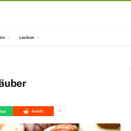
zin
Lexikon
räuber
App
Reddit