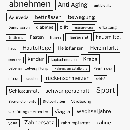
abnehmen
Anti Aging
antibiotika
bewegung
bettnässen
Ayurveda
diät
diabetes
erkältung
Dampfgaren
entspannung
hausmittel
Fasten
Haarausfall
fitness
Ernährung
Hautpflege
Herzinfarkt
Heilpflanzen
haut
kinder
Krebs
kopfschmerzen
infektion
Lebensmittelvergiftung
Pearl Index
Nahrungsmittelallergie
rückenschmerzen
pflege
rauchen
schlaf
Sport
schwangerschaft
Schlaganfall
Verdauung
Spurenelemente
Stolperfallen
wechseljahre
Viagra
verhütungsmethoden
Zahnersatz
zähne
zahnimplantat
yoga