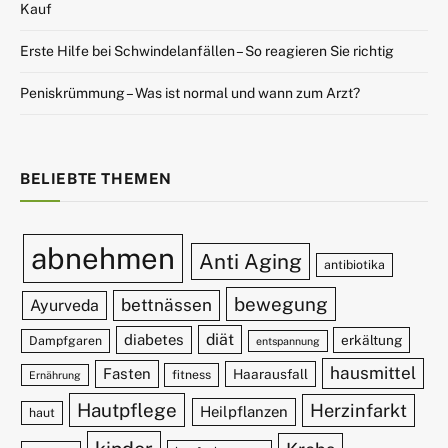
Kauf
Erste Hilfe bei Schwindelanfällen – So reagieren Sie richtig
Peniskrümmung – Was ist normal und wann zum Arzt?
BELIEBTE THEMEN
abnehmen
Anti Aging
antibiotika
bewegung
bettnässen
Ayurveda
diät
diabetes
erkältung
Dampfgaren
entspannung
hausmittel
Fasten
Haarausfall
fitness
Ernährung
Hautpflege
Herzinfarkt
Heilpflanzen
haut