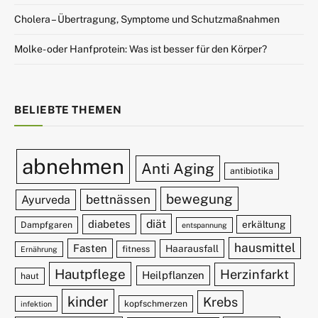
Cholera – Übertragung, Symptome und Schutzmaßnahmen
Molke- oder Hanfprotein: Was ist besser für den Körper?
BELIEBTE THEMEN
abnehmen
Anti Aging
antibiotika
bewegung
bettnässen
Ayurveda
diät
diabetes
erkältung
Dampfgaren
entspannung
hausmittel
Fasten
Haarausfall
fitness
Ernährung
Hautpflege
Herzinfarkt
Heilpflanzen
haut
kinder
Krebs
kopfschmerzen
infektion