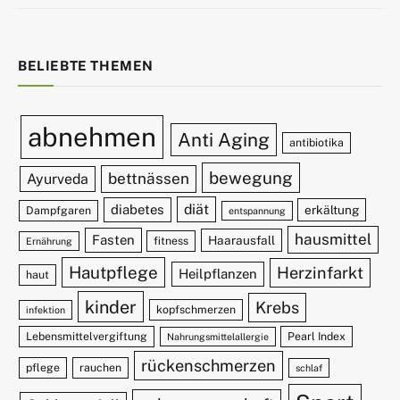
BELIEBTE THEMEN
abnehmen
Anti Aging
antibiotika
bewegung
bettnässen
Ayurveda
diät
diabetes
erkältung
Dampfgaren
entspannung
hausmittel
Fasten
Haarausfall
fitness
Ernährung
Hautpflege
Herzinfarkt
Heilpflanzen
haut
kinder
Krebs
kopfschmerzen
infektion
Lebensmittelvergiftung
Pearl Index
Nahrungsmittelallergie
rückenschmerzen
pflege
rauchen
schlaf