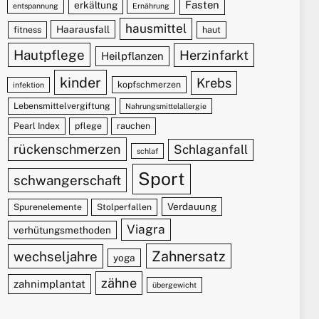
Fasten
erkältung
entspannung
Ernährung
hausmittel
Haarausfall
fitness
haut
Hautpflege
Herzinfarkt
Heilpflanzen
kinder
Krebs
kopfschmerzen
infektion
Lebensmittelvergiftung
Nahrungsmittelallergie
Pearl Index
pflege
rauchen
rückenschmerzen
Schlaganfall
schlaf
Sport
schwangerschaft
Verdauung
Spurenelemente
Stolperfallen
Viagra
verhütungsmethoden
Zahnersatz
wechseljahre
yoga
zähne
zahnimplantat
übergewicht