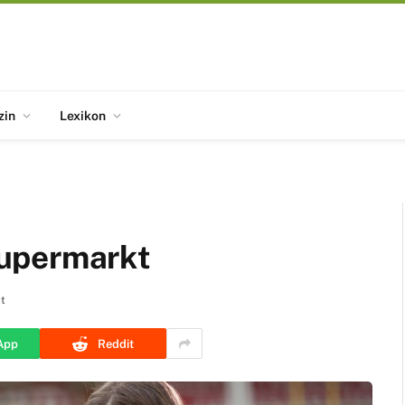
zin
Lexikon
upermarkt
it
App
Reddit