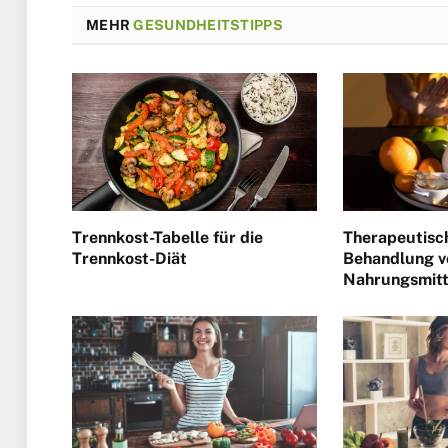
MEHR
GESUNDHEITSTIPPS
Trennkost-Tabelle für die
Therapeutisc
Trennkost-Diät
Behandlung v
Nahrungsmitt