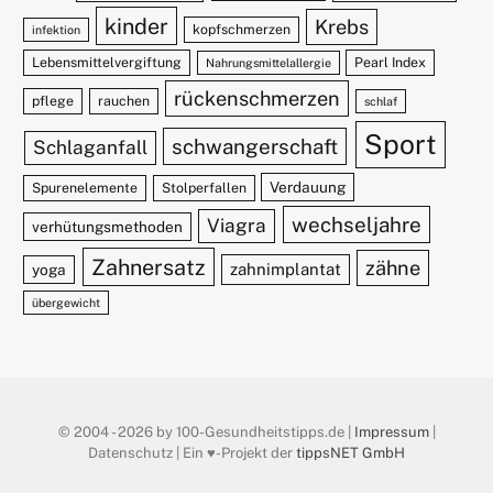
kinder
Krebs
kopfschmerzen
infektion
Lebensmittelvergiftung
Pearl Index
Nahrungsmittelallergie
rückenschmerzen
pflege
rauchen
schlaf
Sport
schwangerschaft
Schlaganfall
Verdauung
Spurenelemente
Stolperfallen
wechseljahre
Viagra
verhütungsmethoden
Zahnersatz
zähne
zahnimplantat
yoga
übergewicht
© 2004 - 2026 by 100-Gesundheitstipps.de |
Impressum
|
Datenschutz | Ein ♥️-Projekt der
tippsNET GmbH