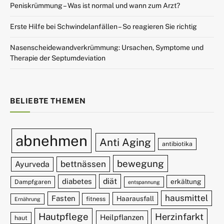
Peniskrümmung – Was ist normal und wann zum Arzt?
Erste Hilfe bei Schwindelanfällen – So reagieren Sie richtig
Nasenscheidewandverkrümmung: Ursachen, Symptome und
Therapie der Septumdeviation
BELIEBTE THEMEN
abnehmen
Anti Aging
antibiotika
bewegung
bettnässen
Ayurveda
diät
diabetes
erkältung
Dampfgaren
entspannung
hausmittel
Fasten
Haarausfall
fitness
Ernährung
Hautpflege
Herzinfarkt
Heilpflanzen
haut