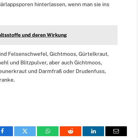
 Bärlappsporen hinterlassen, wenn man sie ins
haltsstoffe und deren Wirkung
nd Felsenschwefel, Gichtmoos, Gürtelkraut,
hl und Blitzpulver, aber auch Gichtmoos,
eunerkraut und Darmfraß oder Drudenfuss,
ranke.
Facebook
Twitter
WhatsApp
Reddit
LinkedIn
Email