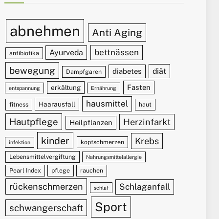
abnehmen
Anti Aging
bettnässen
Ayurveda
antibiotika
bewegung
diät
diabetes
Dampfgaren
Fasten
erkältung
entspannung
Ernährung
hausmittel
Haarausfall
fitness
haut
Hautpflege
Herzinfarkt
Heilpflanzen
kinder
Krebs
kopfschmerzen
infektion
Lebensmittelvergiftung
Nahrungsmittelallergie
Pearl Index
pflege
rauchen
rückenschmerzen
Schlaganfall
schlaf
Sport
schwangerschaft