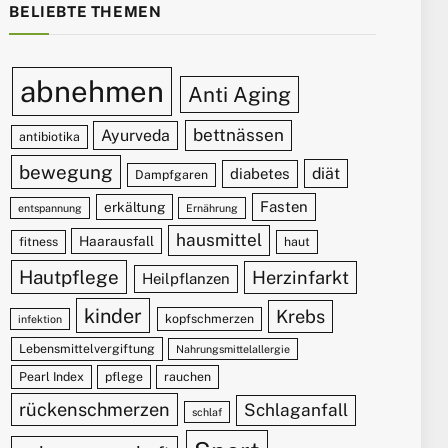
BELIEBTE THEMEN
abnehmen
Anti Aging
bettnässen
Ayurveda
antibiotika
bewegung
diät
diabetes
Dampfgaren
Fasten
erkältung
entspannung
Ernährung
hausmittel
Haarausfall
fitness
haut
Hautpflege
Herzinfarkt
Heilpflanzen
kinder
Krebs
kopfschmerzen
infektion
Lebensmittelvergiftung
Nahrungsmittelallergie
Pearl Index
pflege
rauchen
rückenschmerzen
Schlaganfall
schlaf