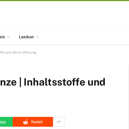
zin
Lexikon
offe und deren Wirkung
ze | Inhaltsstoffe und
App
Reddit