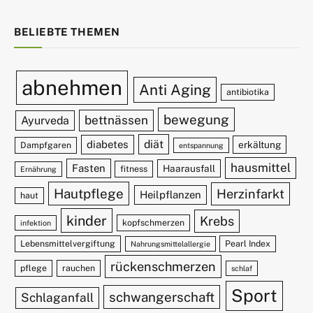
BELIEBTE THEMEN
abnehmen
Anti Aging
antibiotika
bewegung
bettnässen
Ayurveda
diät
diabetes
erkältung
Dampfgaren
entspannung
hausmittel
Fasten
Haarausfall
fitness
Ernährung
Hautpflege
Herzinfarkt
Heilpflanzen
haut
kinder
Krebs
kopfschmerzen
infektion
Lebensmittelvergiftung
Pearl Index
Nahrungsmittelallergie
rückenschmerzen
pflege
rauchen
schlaf
Sport
schwangerschaft
Schlaganfall