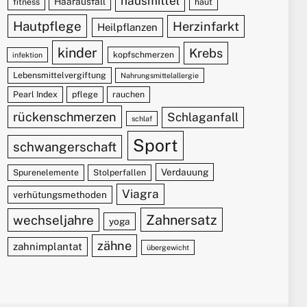
hausmittel
Haarausfall
fitness
haut
Hautpflege
Herzinfarkt
Heilpflanzen
kinder
Krebs
kopfschmerzen
infektion
Lebensmittelvergiftung
Nahrungsmittelallergie
Pearl Index
pflege
rauchen
rückenschmerzen
Schlaganfall
schlaf
Sport
schwangerschaft
Verdauung
Spurenelemente
Stolperfallen
Viagra
verhütungsmethoden
Zahnersatz
wechseljahre
yoga
zähne
zahnimplantat
übergewicht