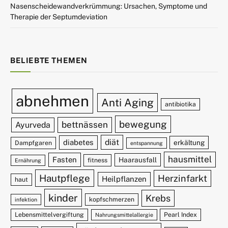
Nasenscheidewandverkrümmung: Ursachen, Symptome und
Therapie der Septumdeviation
BELIEBTE THEMEN
abnehmen
Anti Aging
antibiotika
bewegung
bettnässen
Ayurveda
diät
diabetes
erkältung
Dampfgaren
entspannung
hausmittel
Fasten
Haarausfall
fitness
Ernährung
Hautpflege
Herzinfarkt
Heilpflanzen
haut
kinder
Krebs
kopfschmerzen
infektion
Lebensmittelvergiftung
Pearl Index
Nahrungsmittelallergie