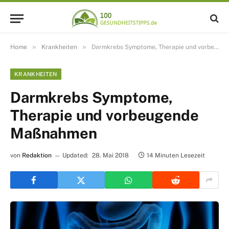
»
»
Home
Krankheiten
Darmkrebs Symptome, Therapie und vorbeugende Maßnahmen
KRANKHEITEN
Darmkrebs Symptome,
Therapie und vorbeugende
Maßnahmen
von
Redaktion
Updated:
28. Mai 2018
14 Minuten Lesezeit