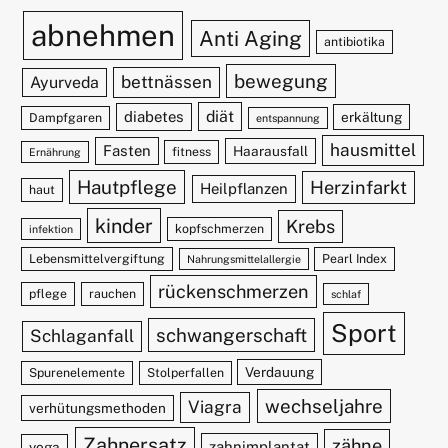
abnehmen
Anti Aging
antibiotika
bewegung
bettnässen
Ayurveda
diät
diabetes
erkältung
Dampfgaren
entspannung
hausmittel
Fasten
Haarausfall
fitness
Ernährung
Hautpflege
Herzinfarkt
Heilpflanzen
haut
kinder
Krebs
kopfschmerzen
infektion
Lebensmittelvergiftung
Pearl Index
Nahrungsmittelallergie
rückenschmerzen
pflege
rauchen
schlaf
Sport
schwangerschaft
Schlaganfall
Verdauung
Spurenelemente
Stolperfallen
wechseljahre
Viagra
verhütungsmethoden
Zahnersatz
zähne
zahnimplantat
yoga