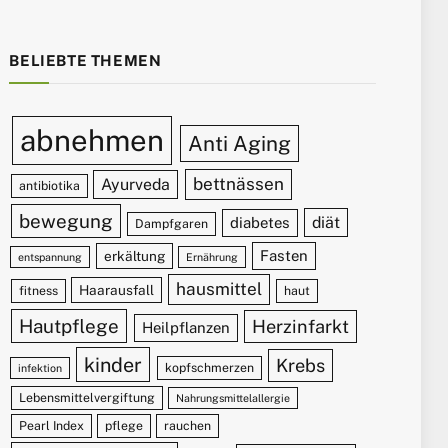
BELIEBTE THEMEN
abnehmen
Anti Aging
bettnässen
Ayurveda
antibiotika
bewegung
diät
diabetes
Dampfgaren
Fasten
erkältung
entspannung
Ernährung
hausmittel
Haarausfall
fitness
haut
Hautpflege
Herzinfarkt
Heilpflanzen
kinder
Krebs
kopfschmerzen
infektion
Lebensmittelvergiftung
Nahrungsmittelallergie
Pearl Index
pflege
rauchen