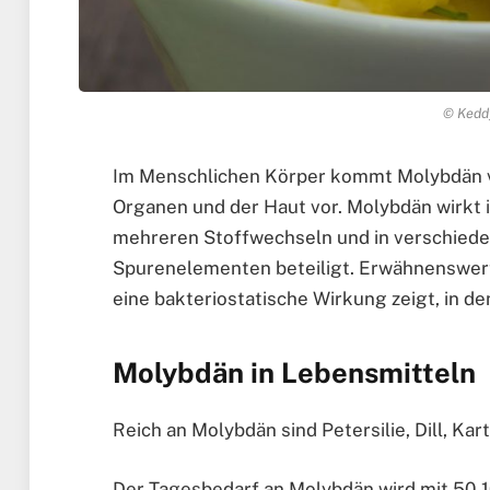
© Keddy
Im Menschlichen Körper kommt Molybdän vo
Organen und der Haut vor. Molybdän wirkt i
mehreren Stoffwechseln und in verschied
Spurenelementen beteiligt. Erwähnenswert
eine bakteriostatische Wirkung zeigt, in 
Molybdän in Lebensmitteln
Reich an Molybdän sind Petersilie, Dill, Kar
Der Tagesbedarf an Molybdän wird mit 50-