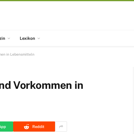
zin
Lexikon
en in Lebensmitteln
und Vorkommen in
App
Reddit