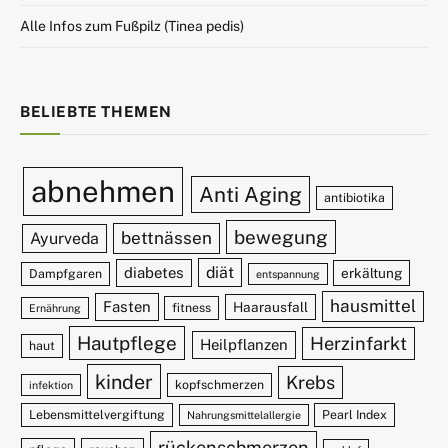
Alle Infos zum Fußpilz (Tinea pedis)
BELIEBTE THEMEN
abnehmen
Anti Aging
antibiotika
bewegung
bettnässen
Ayurveda
diät
diabetes
erkältung
Dampfgaren
entspannung
hausmittel
Fasten
Haarausfall
fitness
Ernährung
Hautpflege
Herzinfarkt
Heilpflanzen
haut
kinder
Krebs
kopfschmerzen
infektion
Lebensmittelvergiftung
Pearl Index
Nahrungsmittelallergie
rückenschmerzen