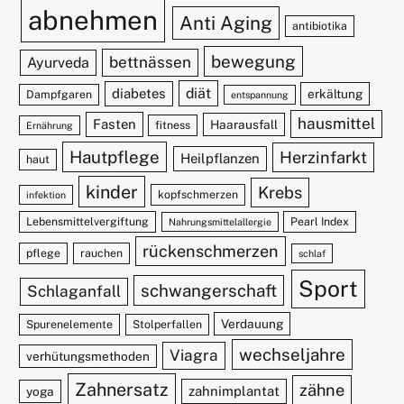
abnehmen
Anti Aging
antibiotika
bewegung
bettnässen
Ayurveda
diät
diabetes
erkältung
Dampfgaren
entspannung
hausmittel
Fasten
Haarausfall
fitness
Ernährung
Hautpflege
Herzinfarkt
Heilpflanzen
haut
kinder
Krebs
kopfschmerzen
infektion
Lebensmittelvergiftung
Pearl Index
Nahrungsmittelallergie
rückenschmerzen
pflege
rauchen
schlaf
Sport
schwangerschaft
Schlaganfall
Verdauung
Spurenelemente
Stolperfallen
wechseljahre
Viagra
verhütungsmethoden
Zahnersatz
zähne
zahnimplantat
yoga