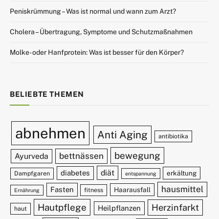
Peniskrümmung – Was ist normal und wann zum Arzt?
Cholera – Übertragung, Symptome und Schutzmaßnahmen
Molke- oder Hanfprotein: Was ist besser für den Körper?
BELIEBTE THEMEN
abnehmen
Anti Aging
antibiotika
bewegung
bettnässen
Ayurveda
diät
diabetes
erkältung
Dampfgaren
entspannung
hausmittel
Fasten
Haarausfall
fitness
Ernährung
Hautpflege
Herzinfarkt
Heilpflanzen
haut