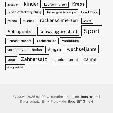
kinder
Krebs
kopfschmerzen
infektion
Lebensmittelvergiftung
Pearl Index
Nahrungsmittelallergie
rückenschmerzen
pflege
rauchen
schlaf
Sport
schwangerschaft
Schlaganfall
Verdauung
Spurenelemente
Stolperfallen
wechseljahre
Viagra
verhütungsmethoden
Zahnersatz
zähne
zahnimplantat
yoga
übergewicht
© 2004 - 2026 by 100-Gesundheitstipps.de |
Impressum
|
Datenschutz | Ein ♥️-Projekt der
tippsNET GmbH