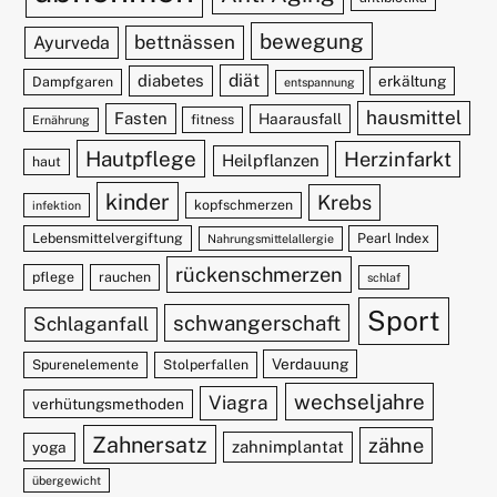
bewegung
bettnässen
Ayurveda
diät
diabetes
erkältung
Dampfgaren
entspannung
hausmittel
Fasten
Haarausfall
fitness
Ernährung
Hautpflege
Herzinfarkt
Heilpflanzen
haut
kinder
Krebs
kopfschmerzen
infektion
Lebensmittelvergiftung
Pearl Index
Nahrungsmittelallergie
rückenschmerzen
pflege
rauchen
schlaf
Sport
schwangerschaft
Schlaganfall
Verdauung
Spurenelemente
Stolperfallen
wechseljahre
Viagra
verhütungsmethoden
Zahnersatz
zähne
zahnimplantat
yoga
übergewicht