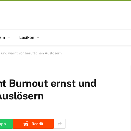
zin
Lexikon
 und warnt vor beruflichen Auslösern
t Burnout ernst und
Auslösern
App
Reddit