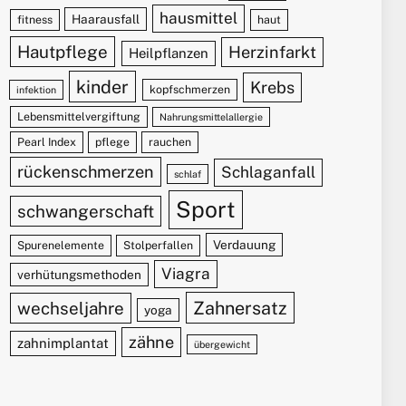
hausmittel
Haarausfall
fitness
haut
Hautpflege
Herzinfarkt
Heilpflanzen
kinder
Krebs
kopfschmerzen
infektion
Lebensmittelvergiftung
Nahrungsmittelallergie
Pearl Index
pflege
rauchen
rückenschmerzen
Schlaganfall
schlaf
Sport
schwangerschaft
Verdauung
Spurenelemente
Stolperfallen
Viagra
verhütungsmethoden
Zahnersatz
wechseljahre
yoga
zähne
zahnimplantat
übergewicht