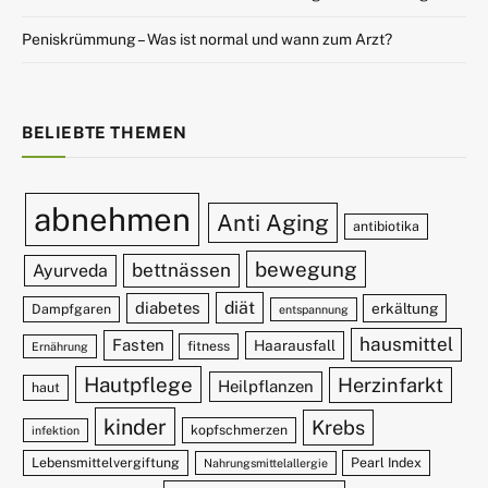
Peniskrümmung – Was ist normal und wann zum Arzt?
BELIEBTE THEMEN
abnehmen
Anti Aging
antibiotika
bewegung
bettnässen
Ayurveda
diät
diabetes
erkältung
Dampfgaren
entspannung
hausmittel
Fasten
Haarausfall
fitness
Ernährung
Hautpflege
Herzinfarkt
Heilpflanzen
haut
kinder
Krebs
kopfschmerzen
infektion
Lebensmittelvergiftung
Pearl Index
Nahrungsmittelallergie