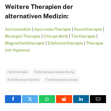
Weitere Therapien der
alternativen Medizin:
Astromedizin
|
Ayurveda-Therapie
|
Kunsttherapie
|
Blutegel-Therapie
|
Chiropraktik
|
Tiertherapie
|
Magnetfeldtherapie
|
Edelsteintherapie
|
Therapie
mit Hypnose
Farbtherapie
Farbtherapie behandlung
Farbtherapie kosten
Farbtherapie prinzip
Facebook
Twitter
WhatsApp
Reddit
LinkedIn
Email