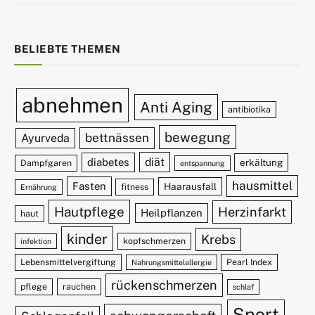
BELIEBTE THEMEN
abnehmen
Anti Aging
antibiotika
bewegung
bettnässen
Ayurveda
diät
diabetes
erkältung
Dampfgaren
entspannung
hausmittel
Fasten
Haarausfall
fitness
Ernährung
Hautpflege
Herzinfarkt
Heilpflanzen
haut
kinder
Krebs
kopfschmerzen
infektion
Lebensmittelvergiftung
Pearl Index
Nahrungsmittelallergie
rückenschmerzen
pflege
rauchen
schlaf
Sport