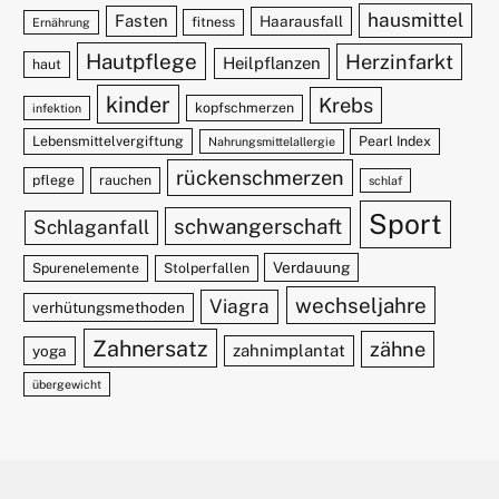
hausmittel
Fasten
Haarausfall
fitness
Ernährung
Hautpflege
Herzinfarkt
Heilpflanzen
haut
kinder
Krebs
kopfschmerzen
infektion
Lebensmittelvergiftung
Pearl Index
Nahrungsmittelallergie
rückenschmerzen
pflege
rauchen
schlaf
Sport
schwangerschaft
Schlaganfall
Verdauung
Spurenelemente
Stolperfallen
wechseljahre
Viagra
verhütungsmethoden
Zahnersatz
zähne
zahnimplantat
yoga
übergewicht