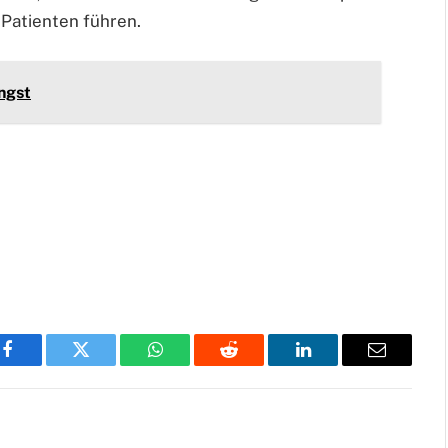
 Patienten führen.
ngst
Facebook
Twitter
WhatsApp
Reddit
LinkedIn
Email