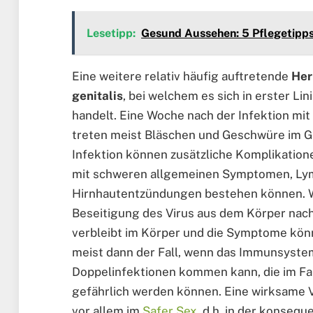
Lesetipp:
Gesund Aussehen: 5 Pflegetipps
Eine weitere relativ häufig auftretende
Her
genitalis
, bei welchem es sich in erster Li
handelt. Eine Woche nach der Infektion 
treten meist Bläschen und Geschwüre im Ge
Infektion können zusätzliche Komplikatione
mit schweren allgemeinen Symptomen, Ly
Hirnhautentzündungen bestehen können. W
Beseitigung des Virus aus dem Körper nach 
verbleibt im Körper und die Symptome kön
meist dann der Fall, wenn das Immunsystem
Doppelinfektionen kommen kann, die im Fal
gefährlich werden können. Eine wirksam
vor allem im
Safer Sex
, d.h. in der konse