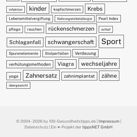
kinder
Krebs
kopfschmerzen
infektion
Lebensmittelvergiftung
Pearl Index
Nahrungsmittelallergie
rückenschmerzen
pflege
rauchen
schlaf
Sport
schwangerschaft
Schlaganfall
Verdauung
Spurenelemente
Stolperfallen
wechseljahre
Viagra
verhütungsmethoden
Zahnersatz
zähne
zahnimplantat
yoga
übergewicht
© 2004 - 2026 by 100-Gesundheitstipps.de |
Impressum
|
Datenschutz | Ein ♥️-Projekt der
tippsNET GmbH