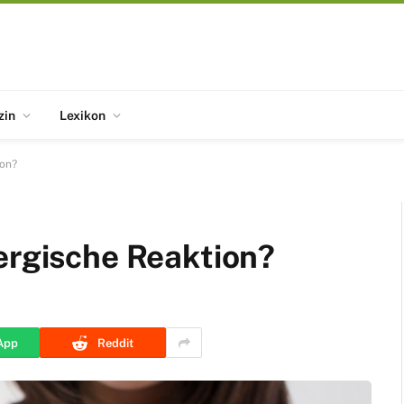
zin
Lexikon
ion?
ergische Reaktion?
App
Reddit