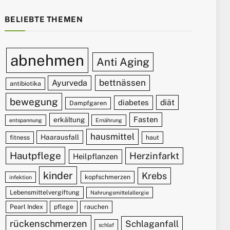
BELIEBTE THEMEN
abnehmen
Anti Aging
bettnässen
Ayurveda
antibiotika
bewegung
diät
diabetes
Dampfgaren
Fasten
erkältung
entspannung
Ernährung
hausmittel
Haarausfall
fitness
haut
Hautpflege
Herzinfarkt
Heilpflanzen
kinder
Krebs
kopfschmerzen
infektion
Lebensmittelvergiftung
Nahrungsmittelallergie
Pearl Index
pflege
rauchen
rückenschmerzen
Schlaganfall
schlaf